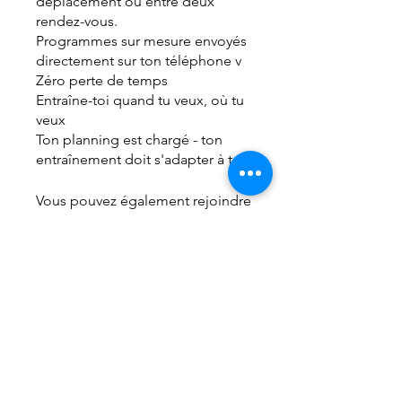
déplacement ou entre deux
rendez-vous.
Programmes sur mesure envoyés
directement sur ton téléphone v
Zéro perte de temps
Entraîne-toi quand tu veux, où tu
veux
Ton planning est chargé - ton
entraînement doit s'adapter à toi.
Vous pouvez également rejoindre
ce programme via l'appli mobile.
Aller sur l'appli
Prix
9 formules disponibles, Prix
variables